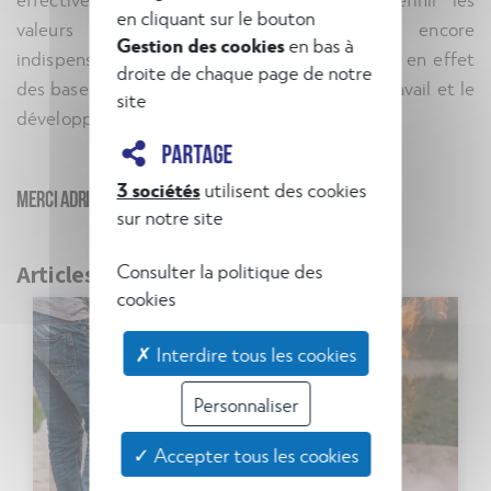
en cliquant sur le bouton
valeurs d’une entreprise reste selon moi encore
Gestion des cookies
en bas à
indispensable. Pour BATISAFE les valeurs sont en effet
droite de chaque page de notre
des bases essentielles pour construire notre travail et le
site
développement de la société.
PARTAGE
3 sociétés
utilisent des cookies
Merci Adrien.
sur notre site
Articles récents
Consulter la politique des
cookies
✗ Interdire tous les cookies
Personnaliser
✓ Accepter tous les cookies