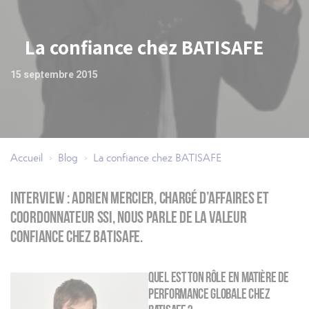
La confiance chez BATISAFE
15 septembre 2015
Accueil
Blog
La confiance chez BATISAFE
>
>
La confiance chez BATISAFE
Interview : Adrien Mercier, chargé d’affaires et
coordonnateur SSI, nous parle de la valeur
CONFIANCE chez BATISAFE.
Quel est ton rôle en matière de
performance globale chez