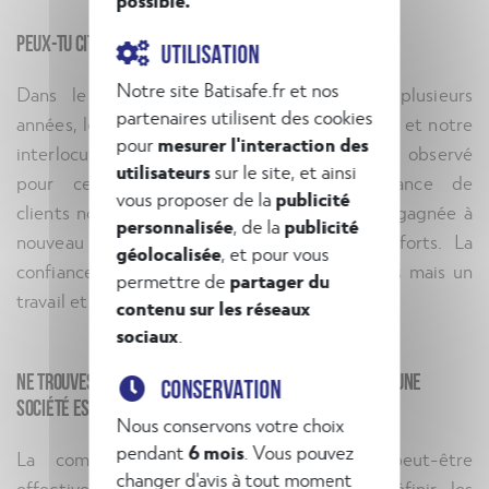
Peux-tu citer une anecdote ?
UTILISATION
Notre site Batisafe.fr et nos
Dans le déroulement d’une mission, sur plusieurs
partenaires utilisent des cookies
années, les relations avec notre client évoluent et notre
pour
mesurer l'interaction des
interlocuteur peut aussi changer. Nous avons observé
utilisateurs
sur le site, et ainsi
pour certaines opérations, que la confiance de
vous proposer de la
publicité
clients non totalement satisfaits peut être regagnée à
personnalisée
, de la
publicité
nouveau grâce à notre écoute et à nos efforts. La
géolocalisée
, et pour vous
confiance des clients n’est donc pas un acquis mais un
permettre de
partager du
travail et une attention en continu.
contenu sur les réseaux
sociaux
.
Ne trouves-tu pas que « la définition de valeurs dans une
CONSERVATION
société est un peu « has-been » de nos jours ?
Nous conservons votre choix
pendant
6 mois
. Vous pouvez
La communication sur les valeurs a peut-être
changer d'avis à tout moment
effectivement changée aujourd’hui, mais définir les