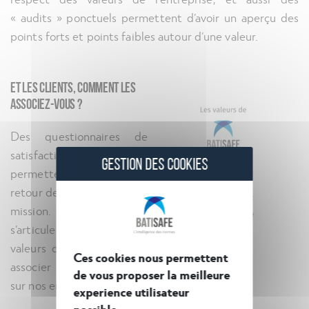
« audits » ponctuels permettent d’avoir un aperçu des
points forts et points faibles autour d’une valeur.
Et les clients, comment les
associez-vous ?
Des questionnaires de
satisfaction nous
GESTION DES COOKIES
permettent d’avoir le
retour des clients en fin de
mission. Ce questionnaire
s’articule autour des six
valeurs de BATISAFE afin
Ces cookies nous permettent
associer l’avis des clients
de vous proposer la meilleure
sur nos engagements.
experience utilisateur
possible.