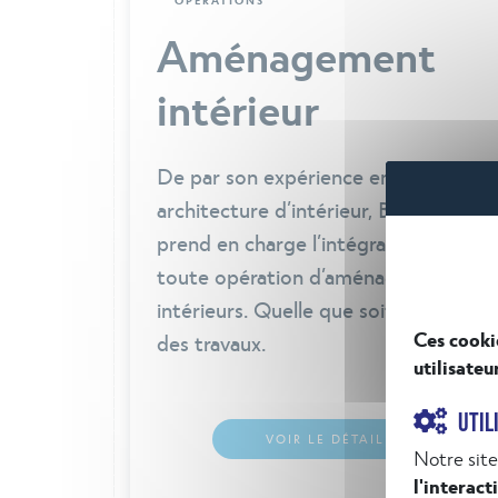
Aménagement
intérieur
De par son expérience en
architecture d’intérieur, BatiSafe
prend en charge l’intégralité de
toute opération d’aménagements
Ces cooki
intérieurs. Quelle que soit l’ampleur
utilisateu
des travaux.
UTIL
Notre site
l'interact
VOIR LE DÉTAIL
personnal
du conten