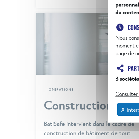
CON
Nous cons
moment en
page de no
PAR
3 sociétés
Consulter 
OPÉRATIONS
✗ Interd
Construction
BatiSafe intervient dans le cadre de
construction de bâtiment de tout