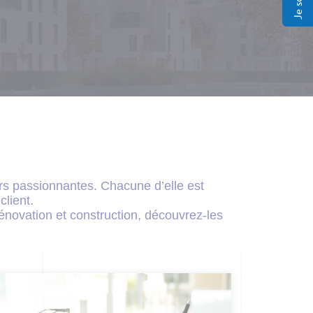
rs passionnantes. Chacune d’elle est 
client.
novation et construction, découvrez-les 