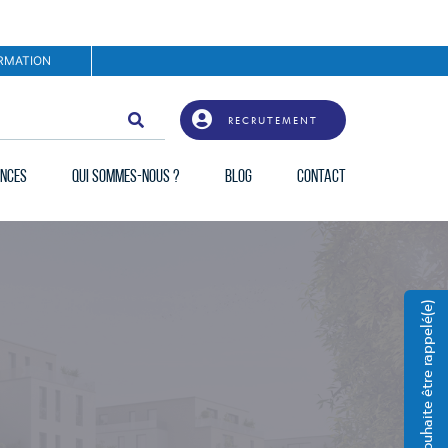
RMATION
RECRUTEMENT
ENCES
QUI SOMMES-NOUS ?
BLOG
CONTACT
Je souhaite être rappelé(e)