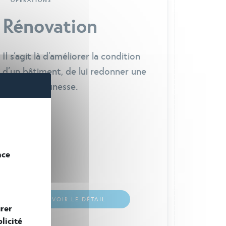
Rénovation
Il s’agit là d’améliorer la condition
d’un bâtiment, de lui redonner une
seconde jeunesse.
nce
rer
licité
VOIR LE DÉTAIL
e
partager