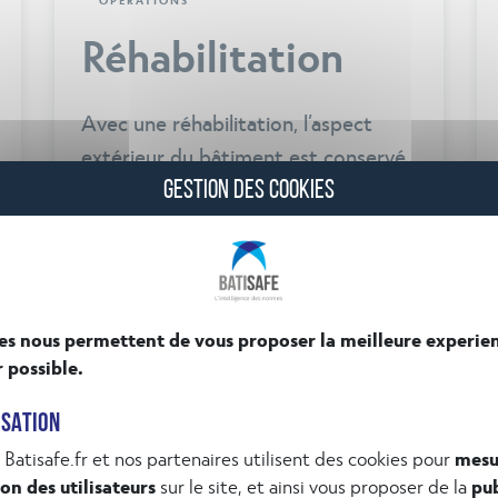
Réhabilitation
Avec une réhabilitation, l’aspect
GESTION DES COOKIES
extérieur du bâtiment est conservé
tout en améliorant le confort des
espaces intérieurs, la sécurité des
lieux, l’accessibilité PSH voire les
conditions énergétiques.
es nous permettent de vous proposer la meilleure experie
r possible.
ISATION
 Batisafe.fr et nos partenaires utilisent des cookies pour
mesu
ion des utilisateurs
sur le site, et ainsi vous proposer de la
pub
VOIR LE DÉTAIL
isée
, de la
publicité géolocalisée
, et pour vous permettre d
u sur les réseaux sociaux
.