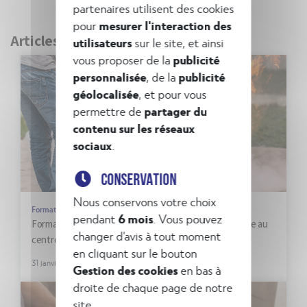
partenaires utilisent des cookies
pour
mesurer l'interaction des
Articles récents
utilisateurs
sur le site, et ainsi
vous proposer de la
publicité
personnalisée
, de la
publicité
géolocalisée
, et pour vous
permettre de
partager du
contenu sur les réseaux
sociaux
.
CONSERVATION
Nous conservons votre choix
Formations
pendant
6 mois
. Vous pouvez
Formations sécurité incendie : manipulation et pratique au
changer d'avis à tout moment
centre du nouveau catalogue
en cliquant sur le bouton
31 janvier 2025
Gestion des cookies
en bas à
droite de chaque page de notre
site