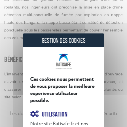
roulants, nos ingénieurs ont préconisé la mise en place d’une
détection multi-ponctuelle de fumée par aspiration en nappe
haute des hangars, la nappe basse étant constitué de détection
ponctuelle sous les passerelles permettant de couvrir l’ensemble
des volumes de grande hauteur.
GESTION DES COOKIES
Bénéfices client :
L’intervention de BatiSafe a ainsi permis au maître d’ouvrage
Ces cookies nous permettent
d’avoir un seul interlocuteur tout au long des travaux, et
de vous proposer la meilleure
d’assurer la mise en place d’un SSI adapté aux particularités du
experience utilisateur
site selon les normes en vigueur.
possible.
Les domaines d’intervention de BatiSafe en sécurité
UTILISATION
incendie :
à découvrir
Notre site Batisafe.fr et nos