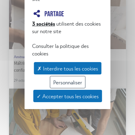
PARTAGE
3 sociétés
utilisent des cookies
sur notre site
Consulter la politique des
cookies
Aménagements
Maîtrise d’œuvre en Rhône-Alpes : l’excellence et la
✗ Interdire tous les cookies
confiance
29 octobre 2024
Personnaliser
✓ Accepter tous les cookies