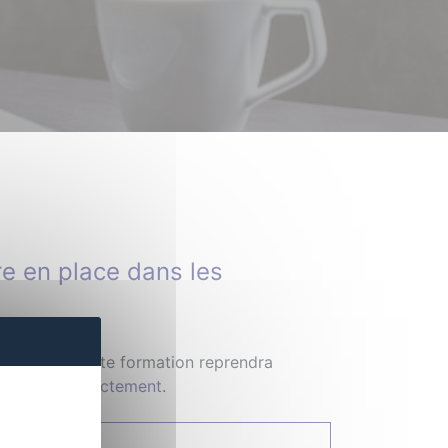
re en place dans les
 notre référente formation reprendra
contacter directement
.