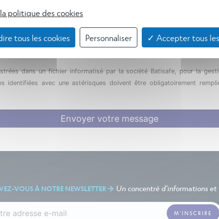
la politique des cookies
ire tous les cookies
Personnaliser
✓ Accepter tous les
strées dans un fichier informatisé par la société Batisafe, pour la gesti
 identifiées avec une astérisques doivent être obligatoirement rempli
Envoyer votre message
Un concentré d'informations et d
IVEZ-VOUS À NOTRE NEWSLETTER
M'INSCRIRE