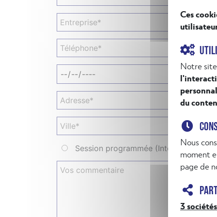
Ces cooki
utilisateu
UTIL
Notre site
l'interact
personnal
du conten
CON
Nous cons
Session programmée (Inter)
Sessi
moment en
page de no
PAR
3 sociétés