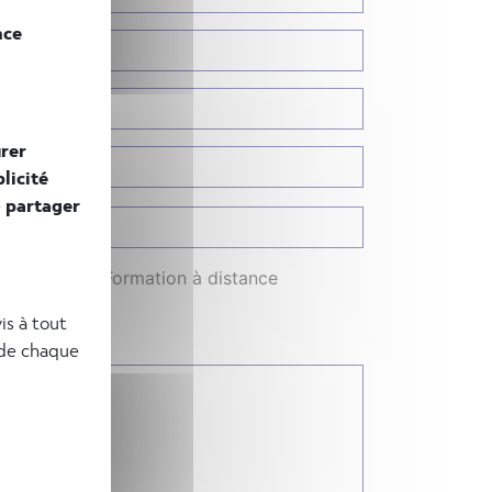
nce
rer
licité
e
partager
Formation à distance
is à tout
 de chaque