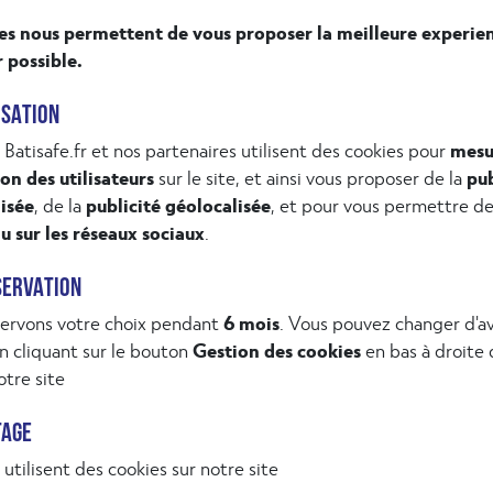
es nous permettent de vous proposer la meilleure experie
r possible.
ISATION
 Batisafe.fr et nos partenaires utilisent des cookies pour
mesu
ion des utilisateurs
sur le site, et ainsi vous proposer de la
pub
isée
, de la
publicité géolocalisée
, et pour vous permettre d
u sur les réseaux sociaux
.
Formation présentielle
SERVATION
ervons votre choix pendant
6 mois
. Vous pouvez changer d'av
on en interne à programmer (Intra)
 cliquant sur le bouton
Gestion des cookies
en bas à droite
tre site
TAGE
utilisent des cookies sur notre site