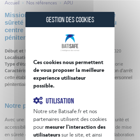
Accueil
Nos références
APIJ
>
>
Mission confiée à BatiSafe : étude de
GESTION DES COOKIES
sûreté et sécurité publique (ESSP) du
centre de formation du personnel
pénitentiaire
Début et fin de la mission :
août 2020 - décembre 2020
Localisation :
Fleury-Mérogis (91)
Ces cookies nous permettent
Type d’établissement :
ERP de type R de 2ème catégorie
de vous proposer la meilleure
Caractéristiques :
implanté au sein du site de la maison d’arrêt
experience utilisateur
cette établissement d’enseignement à destination du personnel
possible.
pénitentiaire est particulièrement sécurisé.
UTILISATION
Notre plus-value
Notre site Batisafe.fr et nos
partenaires utilisent des cookies
Avec une maîtrise parallèle des exigences sûreté, sécurité et
pour
mesurer l'interaction des
accessibilité, BatiSafe a pu adapter les préconisations de mise
utilisateurs
sur le site, et ainsi
en sûreté en fonction des contrainte du projet et en collaboration