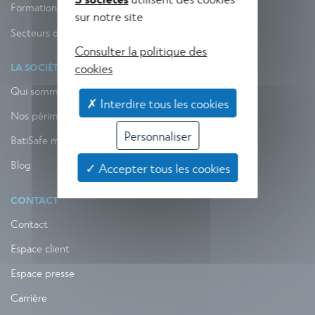
Formation
sur notre site
Secteurs d'activité
Consulter la politique des
cookies
LA SOCIÉTÉ
Qui sommes-nous ?
✗ Interdire tous les cookies
Nos périmètres d’action
Personnaliser
BatiSafe mag
Blog
✓ Accepter tous les cookies
CONTACT
Contact
Espace client
Espace presse
Carrière