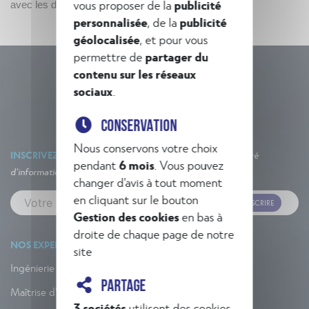
vous proposer de la
publicité
avec les différents interlocuteurs.
personnalisée
, de la
publicité
géolocalisée
, et pour vous
permettre de
partager du
contenu sur les réseaux
sociaux
.
CONSERVATION
Nous conservons votre choix
INSCRIVEZ-VOUS À NOTRE NEWSLETTER
Un concentré
pendant
6 mois
. Vous pouvez
d'informations et d'actualités !
changer d'avis à tout moment
en cliquant sur le bouton
M'INSCRIRE
Gestion des cookies
en bas à
droite de chaque page de notre
NOS EXPERTISES
site
Ingénierie
PARTAGE
Maîtrise d'œuvre
3 sociétés
utilisent des cookies