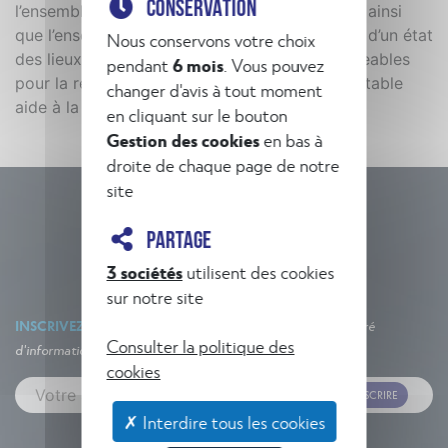
CONSERVATION
l’ensemble des caractéristiques des bâtiments ainsi
que l’ensemble des risques. L’étude composée d’un état
Nous conservons votre choix
des lieux de l’existant et de scénarios envisageables
pendant
6 mois
. Vous pouvez
pour la réalisation du projet constitue une véritable
changer d'avis à tout moment
aide à la décision pour le maître d’ouvrage.
en cliquant sur le bouton
Gestion des cookies
en bas à
droite de chaque page de notre
site
PARTAGE
3 sociétés
utilisent des cookies
sur notre site
INSCRIVEZ-VOUS À NOTRE NEWSLETTER
Un concentré
Consulter la politique des
d'informations et d'actualités !
cookies
M'INSCRIRE
✗ Interdire tous les cookies