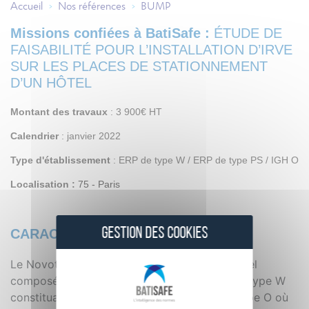
Accueil
Nos références
BUMP
>
>
Missions confiées à BatiSafe :
ÉTUDE DE
FAISABILITÉ POUR L’INSTALLATION D’IRVE
SUR LES PLACES DE STATIONNEMENT
D’UN H
Ô
TEL
Montant des travaux
: 3 900€ HT
Calendrier
: janvier 2022
Type d'établissement
:
ERP de type W / ERP de type PS / IGH O
Localisation :
75 - Paris
GESTION DES COOKIES
CARACTÉRISTIQUES
Le Novotel Paris Centre Tour Eiffel est un hôtel
composé de deux établissements, un ERP de type W
constituant l’accueil de l’hôtel et un IGH de type O où