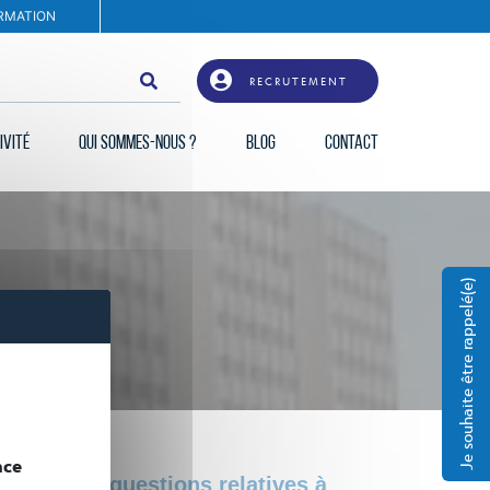
RMATION
RECRUTEMENT
IVITÉ
QUI SOMMES-NOUS ?
BLOG
CONTACT
Je souhaite être rappelé(e)
nce
toutes les questions relatives à