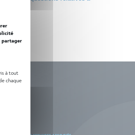
rer
licité
e
partager
is à tout
 de chaque
'actualités !