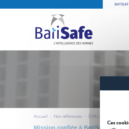
BATISAF
Accueil
Nos références
CHU DE GRENOBLE
>
>
Ces cooki
Mission confiée à BatiSafe : co-tra