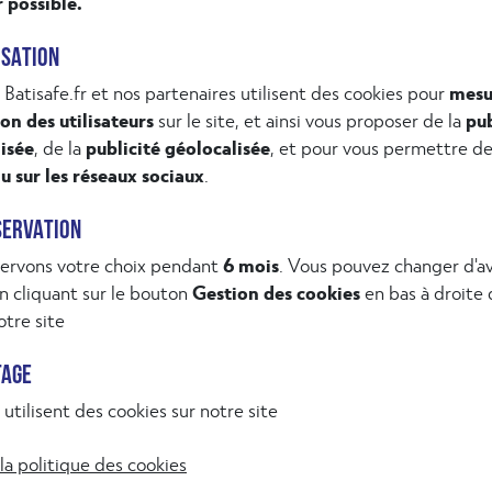
r possible.
ISATION
l’hôpital Albert Michallon
 Batisafe.fr et nos partenaires utilisent des cookies pour
mesu
ion des utilisateurs
sur le site, et ainsi vous proposer de la
pub
isée
, de la
publicité géolocalisée
, et pour vous permettre d
u sur les réseaux sociaux
.
SERVATION
ervons votre choix pendant
6 mois
. Vous pouvez changer d'av
 cliquant sur le bouton
Gestion des cookies
en bas à droite
Un concentré d'informations et d
IVEZ-VOUS À NOTRE NEWSLETTER
tre site
M'INSCRIRE
TAGE
utilisent des cookies sur notre site
la politique des cookies