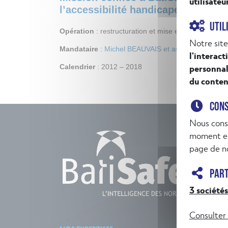
utilisateu
l’accessibilité handicapés.
UTIL
Opération
: restructuration et mise en conformité de 
Notre site
Mandataire
:
Michel BEAUVAIS et associés
l'interact
personnal
Calendrier
: 2012 – 2018
du conten
CON
Nous cons
moment en
INSCR
page de no
PAR
3 sociétés
Consulter 