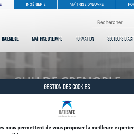
E
INGÉNIERIE
MAÎTRISE D'ŒUVRE
FO
INGÉNIERIE
MAÎTRISE D'ŒUVRE
FORMATION
SECTEURS D'ACT
CHU DE GRENOBLE
GESTION DES COOKIES
es nous permettent de vous proposer la meilleure experie
itance dans l’équipe de maîtrise d’oeuvre pour 