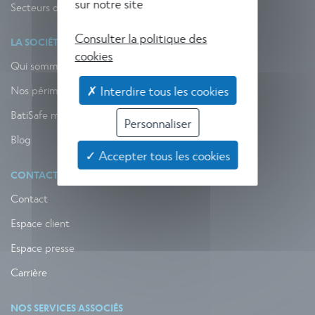
sur notre site
Secteurs d'activité
Consulter la politique des
LA SOCIÉTÉ
cookies
Qui sommes-nous ?
✗ Interdire tous les cookies
Nos périmètres d’action
BatiSafe mag
Personnaliser
Blog
✓ Accepter tous les cookies
CONTACT
Contact
Espace client
Espace presse
Carrière
NOS SERVICES ASSOCIÉS