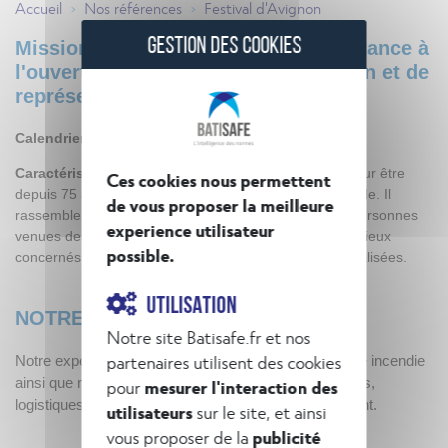
Accueil
Nos références
Festival d'Avignon
>
>
GESTION DES COOKIES
Missions confiées à BatiSafe : assistance à
l'ouverture des lieux de manifestation et de
représentation artistiques.
Calendrier
: mai 2021 - juillet 2021
Caractéristiques :
Le Festival d’Avignon est réputé pour être
Ces cookies nous permettent
depuis 75 ans le plus gros événement théâtral du monde. Il
de vous proposer la meilleure
rassemble chaque année des dizaines de milliers de personnes
experience utilisateur
venues des quatre coins du monde. Rien que pour les lieux
possible.
concernés, c’est plus de 150 000 entrées qui seront réalisées.
UTILISATION
NOTRE PLUS-VALUE
Notre site Batisafe.fr et nos
partenaires utilisent des cookies
Notre expertise réglementaire et technique en sécurité incendie
ainsi que notre adaptabilité aux contraintes temporelles,
pour
mesurer l'interaction des
logistiques et sécuritaires qu’implique un tel événement.
utilisateurs
sur le site, et ainsi
vous proposer de la
publicité