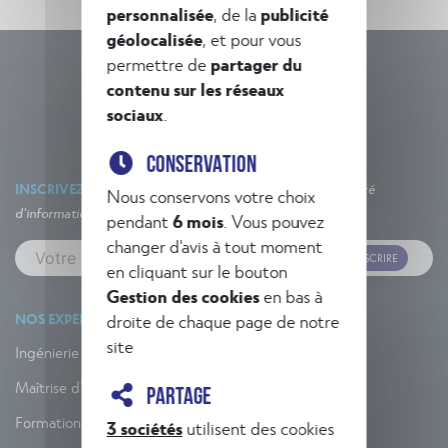
personnalisée
, de la
publicité
géolocalisée
, et pour vous
permettre de
partager du
contenu sur les réseaux
sociaux
.
CONSERVATION
INSCRIVEZ-VOUS À NOTRE NEWSLETTER
Un concentré
Nous conservons votre choix
d'informations et d'actualités !
pendant
6 mois
. Vous pouvez
changer d'avis à tout moment
M'INSCRIRE
en cliquant sur le bouton
Gestion des cookies
en bas à
droite de chaque page de notre
NOS EXPERTISES
site
Ingénierie
Maîtrise d'œuvre
PARTAGE
Formation
3 sociétés
utilisent des cookies