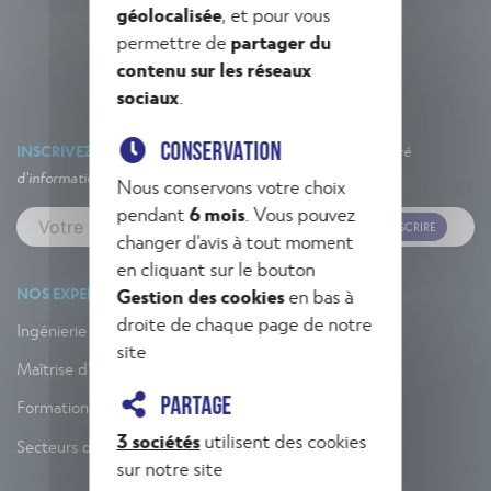
géolocalisée
, et pour vous
permettre de
partager du
contenu sur les réseaux
sociaux
.
CONSERVATION
INSCRIVEZ-VOUS À NOTRE NEWSLETTER
Un concentré
d'informations et d'actualités !
Nous conservons votre choix
pendant
6 mois
. Vous pouvez
M'INSCRIRE
changer d'avis à tout moment
en cliquant sur le bouton
NOS EXPERTISES
Gestion des cookies
en bas à
droite de chaque page de notre
Ingénierie
site
Maîtrise d'œuvre
PARTAGE
Formation
3 sociétés
utilisent des cookies
Secteurs d'activité
sur notre site