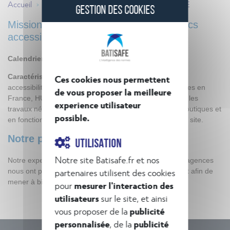
Accueil
Nos références
HUGO BOSS – FRANCE
>
>
GESTION DES COOKIES
Mission confiée à BATISAFE : diagnostics
accessibilité PSH
Calendrier de l’opération :
mai-juin 2018
Caractéristiques de l’opération :
Pour la mise en
Ces cookies nous permettent
accessibilité aux personnes handicapées de 13 boutiques en
de vous proposer la meilleure
France, HUGO BOSS a choisi BATISAFE afin de définir les
experience utilisateur
travaux nécessaires à la mise en accessibilité de ses boutiques et
possible.
en fonction des problématiques particulières de chaque site.
Notre plus-value :
UTILISATION
Notre site Batisafe.fr et nos
Notre expertise en accessibilité PSH et nos différentes agences
nous ont permis d’intervenir rapidement et efficacement afin de
partenaires utilisent des cookies
mener à bien cette mission
pour
mesurer l'interaction des
utilisateurs
sur le site, et ainsi
vous proposer de la
publicité
personnalisée
, de la
publicité