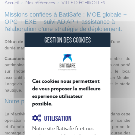
Accueil
Nos références
VILLE D’ÉCHIROLLES
>
>
Missions confiées à BatiSafe : MOE globale +
OPC + EXE + suivi AD’AP + assistance à
l’élaboration d’une stratégie de déploiement.
GESTION DES COOKIES
Début de la mission :
accord cadre mono-attributaire d’une
durée maximale de 3 ans (2018-2020)
Caractéristiques :
Les travaux concernent l’ensemble du
patrimoine de la ville d’Échirolles. Pour 2018, les études ont porté
sur l’hôtel de ville, l’espace Domaine des Poètes, le local
associatif d’Estienne d’Orves, les groupes scolaires Jean Moulin,
Ces cookies nous permettent
Langevin 1 et Langevin 2, la MAPAD Champ Fleuri et le stade
de vous proposer la meilleure
nautique.
experience utilisateur
Notre plus-value :
possible.
La réactivité et la disponibilité de BatiSafe est valorisée dans cette
UTILISATION
opération multisites. L’intégration de travaux de sécurité incendie
et d’amélioration acoustique aux travaux d’accessibilité permet le
Notre site Batisafe.fr et nos
montage d’opérations globales et limite le nombre et la durée des