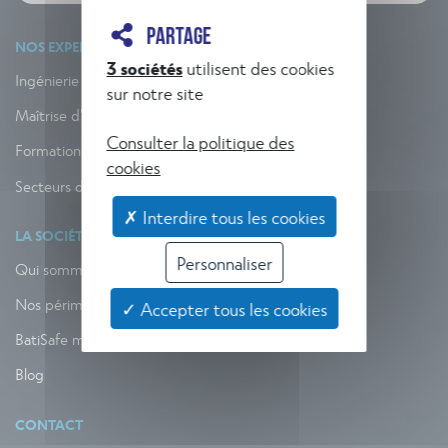
PARTAGE
NOS EXPERTISES
3 sociétés
utilisent des cookies
Ingénierie
sur notre site
Maîtrise d'œuvre
Consulter la politique des
Formation
cookies
Secteurs d'activité
✗ Interdire tous les cookies
LA SOCIÉTÉ
Personnaliser
Qui sommes-nous ?
Nos périmètres d’action
✓ Accepter tous les cookies
BatiSafe mag
Blog
CONTACT