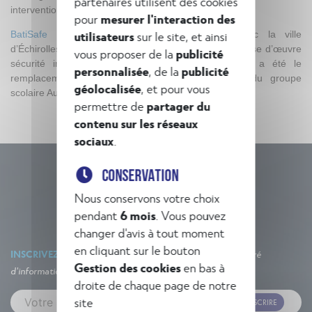
partenaires utilisent des cookies
interventions.
pour
mesurer l'interaction des
utilisateurs
sur le site, et ainsi
BatiSafe
intervient également historiquement avec la ville
d’Échirolles pour des études d’ingénierie et des maîtrise d’œuvre
vous proposer de la
publicité
sécurité incendie. La dernière opération en date a été le
personnalisée
, de la
publicité
remplacement du système se sécurité incendie du groupe
géolocalisée
, et pour vous
scolaire Auguste Delaune réalisé cet été.
permettre de
partager du
contenu sur les réseaux
sociaux
.
CONSERVATION
Nous conservons votre choix
pendant
6 mois
. Vous pouvez
changer d'avis à tout moment
en cliquant sur le bouton
INSCRIVEZ-VOUS À NOTRE NEWSLETTER
Un concentré
Gestion des cookies
en bas à
d'informations et d'actualités !
droite de chaque page de notre
site
M'INSCRIRE