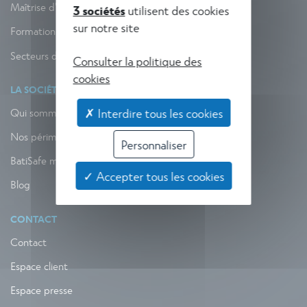
Maîtrise d'œuvre
3 sociétés
utilisent des cookies
sur notre site
Formation
Secteurs d'activité
Consulter la politique des
cookies
LA SOCIÉTÉ
✗ Interdire tous les cookies
Qui sommes-nous ?
Nos périmètres d’action
Personnaliser
BatiSafe mag
✓ Accepter tous les cookies
Blog
CONTACT
Contact
Espace client
Espace presse