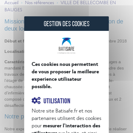
Accueil
Nos références
VILLE DE BELLECOMBE EN
>
>
BAUGES
Mission confiée à BatiSafe : Réhabilitation de
GESTION DES COOKIES
deux logements
Début et fin de la mission :
septembre 2017 – septembre 2018
Localisation :
Bellecombe en Bauges (73)
Caractéristiques :
La commune de Bellecombe-en-Bauges a
Ces cookies nous permettent
mandaté BATISAFE pour la maîtrise d’œuvre dans le cadre des
de vous proposer la meilleure
travaux de réhabilitation des deux logements désaffectés à
experience utilisateur
l’étage de la mairie. Le bâtiment est composé d’un rez-de-
possible.
chaussée occupé par les locaux de la mairie, un cabinet
d’infirmière libérale et des salles associatives. L’étage est
composé de 4 logements dont 2 occupés lors des travaux et 2
UTILISATION
désaffectés faisant l’objet de la mission.
Notre site Batisafe.fr et nos
Notre plus-value :
partenaires utilisent des cookies
pour
mesurer l'interaction des
Notre expertise d’intervention en site occupé a permis de réaliser
utilisateurs
sur le site, et ainsi