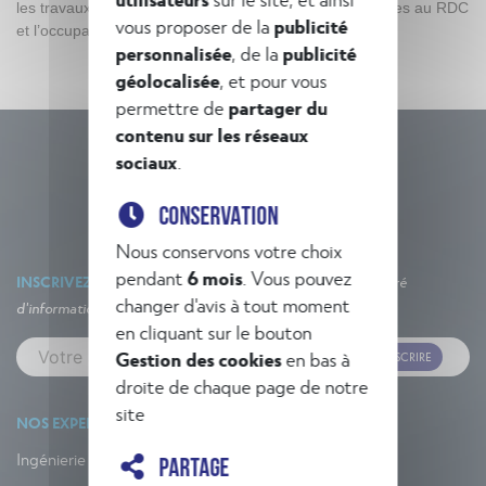
les travaux en conservant le fonctionnement des services au RDC
vous proposer de la
publicité
et l’occupation des 2 logements
personnalisée
, de la
publicité
géolocalisée
, et pour vous
permettre de
partager du
contenu sur les réseaux
sociaux
.
CONSERVATION
Nous conservons votre choix
pendant
6 mois
. Vous pouvez
INSCRIVEZ-VOUS À NOTRE NEWSLETTER
Un concentré
changer d'avis à tout moment
d'informations et d'actualités !
en cliquant sur le bouton
Gestion des cookies
en bas à
M'INSCRIRE
droite de chaque page de notre
site
NOS EXPERTISES
Ingénierie
PARTAGE