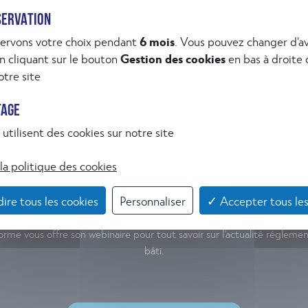
SERVATION
ESURE
ervons votre choix pendant
6 mois
. Vous pouvez changer d'av
 cliquant sur le bouton
Gestion des cookies
en bas à droite
tre site
TAGE
utilisent des cookies sur notre site
 si vous commenciez par une m
la politique des cookies
formation gratuite ?
ire tous les cookies
Personnaliser
✓ Accepter tous les
Norme
vous offre son webinaire pour tout savoir sur l’actualité régleme
bâti.