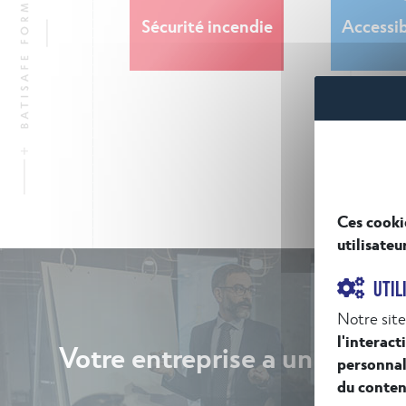
Sécurité incendie
Accessib
Ces cooki
utilisateu
UTIL
Notre site
l'interact
Votre entreprise a un besoin 
personnal
du conten