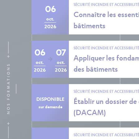
SÉCURITÉ INCENDIE ET ACCESSIBILIT
06
Connaître les essenti
oct.
bâtiments
2026
SÉCURITÉ INCENDIE ET ACCESSIBILIT
06
07
Appliquer les fondame
oct.
oct.
des bâtiments
2026
2026
SÉCURITÉ INCENDIE ET ACCESSIBILIT
DISPONIBLE
Établir un dossier d
sur demande
(DACAM)
SÉCURITÉ INCENDIE ET ACCESSIBILIT