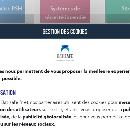
ilité PSH
Systèmes de
Sûr
sécurité incendie
GESTION DES COOKIES
VOIR TOUT LE CALENDRIER DES FORMATIONS
es nous permettent de vous proposer la meilleure experie
r possible.
ISATION
 Batisafe.fr et nos partenaires utilisent des cookies pour
mesu
ion des utilisateurs
sur le site, et ainsi vous proposer de la
pub
Vos o
particulier ?
isée
, de la
publicité géolocalisée
, et pour vous permettre d
u sur les réseaux sociaux
.