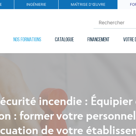
E
INGÉNIERIE
MAÎTRISE D'ŒUVRE
FO
NOS FORMATIONS
CATALOGUE
FINANCEMENT
VOTRE 
écurité incendie : Équipier
on : former votre personne
acuation de votre établiss