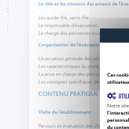
Le rôle et les missions des acteurs de l'év
Les guide-file, serre-file
Le responsable d’évacuation
Le chargé des personnes en situation de h
L’organisation de l'évacuation
L’évacuation générale des personnes mobil
Les caractéristiques du point de rassembl
La prise en charge des personnes en situat
Ces cooki
Les consignes spécifiques de l’établisseme
utilisateu
CONTENU PRATIQUE
UTIL
Notre site
Visite de l'établissement
l'interact
personnal
Parcours et évaluation des cheminements d’
du conten