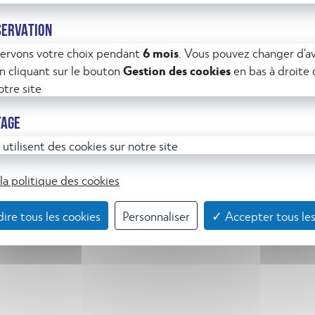
ation
 ses accès
SERVATION
ervons votre choix pendant
6 mois
. Vous pouvez changer d'av
 cliquant sur le bouton
Gestion des cookies
en bas à droite
tre site
re)
TAGE
(possibilité de simulation d’un départ de feu à l’aide d’un
utilisent des cookies sur notre site
spositif selon votre choix)
e formateur
la politique des cookies
sonnel
ire tous les cookies
Personnaliser
✓ Accepter tous les
jours