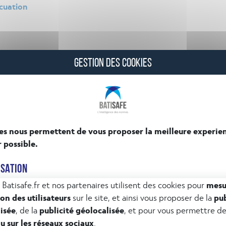
acuation
andicap
GESTION DES COOKIES
es
ement
ion de handicap
es nous permettent de vous proposer la meilleure experie
nt
r possible.
ISATION
 Batisafe.fr et nos partenaires utilisent des cookies pour
mesu
ion des utilisateurs
sur le site, et ainsi vous proposer de la
pub
isée
, de la
publicité géolocalisée
, et pour vous permettre d
évacuation (obstacle, verrouillage…)
u sur les réseaux sociaux
.