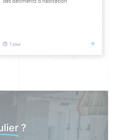
des bâtiments d’habitation
1 jour
lier ?