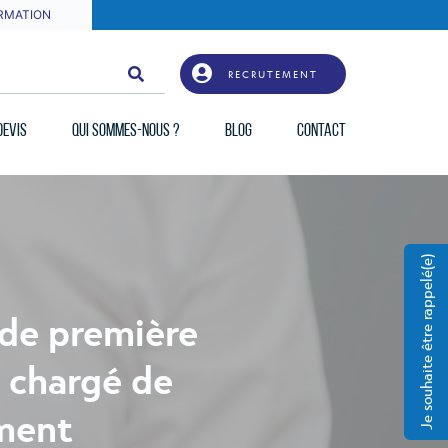
RMATION
RECRUTEMENT
DEVIS
QUI SOMMES-NOUS ?
BLOG
CONTACT
Je souhaite être rappelé(e)
 de première
l chargé de
ement