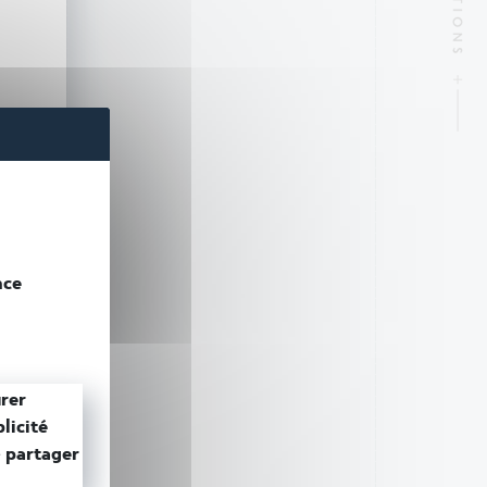
nce
rer
licité
e
partager