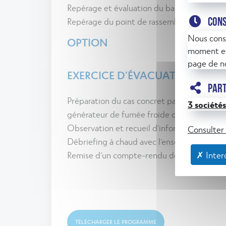
Repérage et évaluation du balisage d’évacu
Repérage du point de rassemblement et de
CON
Nous cons
OPTION
moment en
page de no
EXERCICE D’ÉVACUATION (+1 heu
PAR
Préparation du cas concret par le formateur 
3 sociétés
générateur de fumée froide ou d’un autre di
Observation et recueil d’information par l
Consulter 
Débriefing à chaud avec l’ensemble du per
✗ Interd
Remise d’un compte-rendu détaillé sous 15 
TÉLÉCHARGER LE PROGRAMME