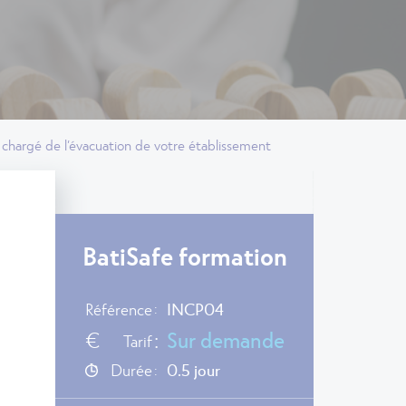
 chargé de l’évacuation de votre établissement
BatiSafe formation
Référence
:
INCP04
€
:
Sur demande
Tarif
Durée
0.5 jour
: