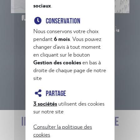
sociaux
.
Coordination SSI
Approche
CONSERVATION
performancielle
Nous conservons votre choix
pendant
6 mois
. Vous pouvez
changer d'avis à tout moment
en cliquant sur le bouton
Gestion des cookies
en bas à
droite de chaque page de notre
site
PARTAGE
Autres services
3 sociétés
utilisent des cookies
sur notre site
ILS NOUS FONT CONFIANCE
Consulter la politique des
cookies